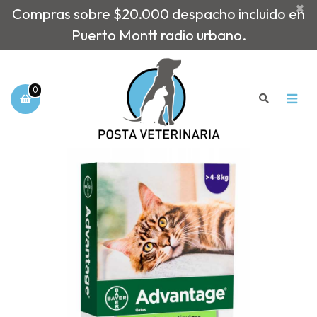
×
Compras sobre $20.000 despacho incluido en
Puerto Montt radio urbano.
0