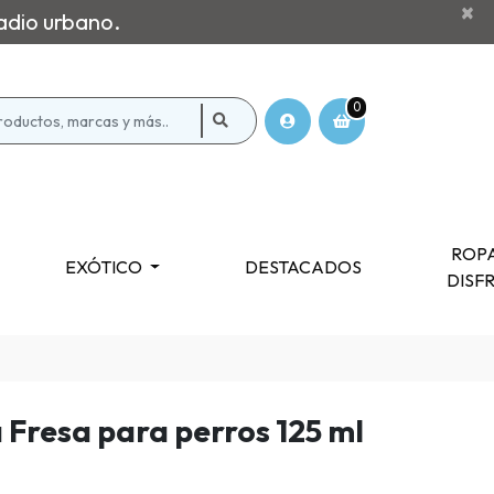
×
adio urbano.
0
ROPA
EXÓTICO
DESTACADOS
DISF
 Fresa para perros 125 ml