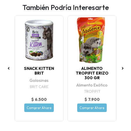
También Podría Interesarte
SNACK KITTEN
ALIMENTO
TI
GR
BRIT
TROPIFIT ERIZO
300 GR
Golosinas
Alimento Exótico
BRIT CARE
TROPIFIT
$ 6.500
$ 7.900
Comprar Ahora
Comprar Ahora