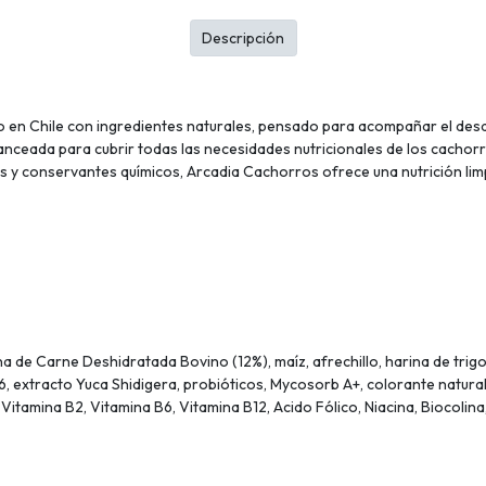
Descripción
en Chile con ingredientes naturales, pensado para acompañar el desar
nceada para cubrir todas las necesidades nutricionales de los cachorro
es y conservantes químicos, Arcadia Cachorros ofrece una nutrición lim
 de Carne Deshidratada Bovino (12%), maíz, afrechillo, harina de trigo, 
6, extracto Yuca Shidigera, probióticos, Mycosorb A+, colorante natural
 Vitamina B2, Vitamina B6, Vitamina B12, Acido Fólico, Niacina, Biocolin