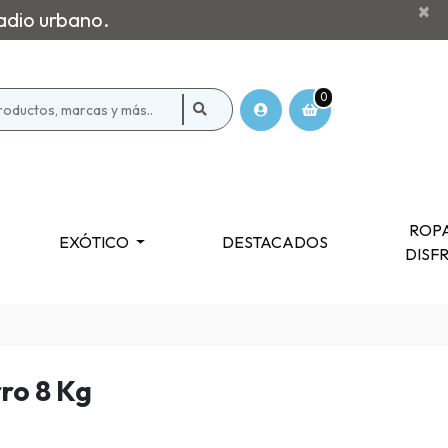
×
adio urbano.
0
ROPA
EXÓTICO
DESTACADOS
DISF
ro 8 Kg