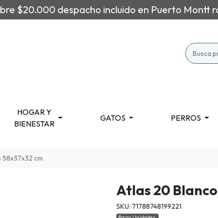
re $20.000 despacho incluido en Puerto Montt r
HOGAR Y
GATOS
PERROS
BIENESTAR
go 58x37x32 cm
Atlas 20 Blanc
SKU: 71788748199221
Pocas Unidades.