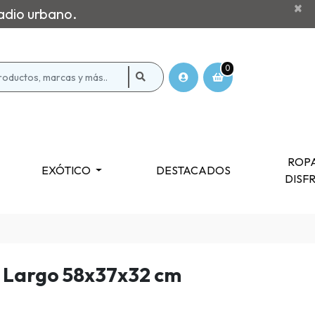
×
adio urbano.
0
ROPA
EXÓTICO
DESTACADOS
DISF
o Largo 58x37x32 cm