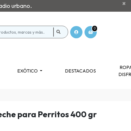
×
adio urbano.
0
ROPA
EXÓTICO
DESTACADOS
DISF
che para Perritos 400 gr