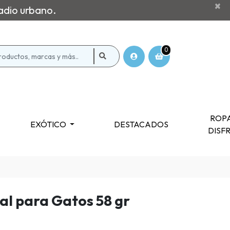
×
adio urbano.
0
ROPA
EXÓTICO
DESTACADOS
DISF
tal para Gatos 58 gr