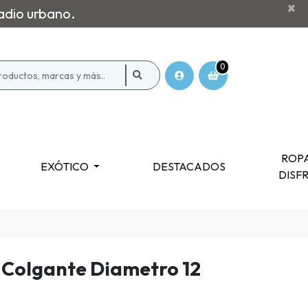
×
adio urbano.
0
ROPA
EXÓTICO
DESTACADOS
DISF
 Colgante Diametro 12