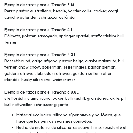
Ejemplo de razas para el Tamaño 3
M
Perro pastor australiano, beagle, border collie, cocker, corgi,
caniche estándar, schnauzer estándar
Ejemplo de razas para el Tamaño 4
L
Dálmata, pointer, samoyedo, springer spaniel, staffordshire bull
terrier
Ejemplo de razas para el Tamaño 5
XL
Basset hound, galgo afgano, pastor belga, alaska malamute, bull
terrier, chow chow, doberman, setter inglés, pastor alemán,
golden retriever, labrador retriever, gordon setter, setter
irlandés, husky siberiano, weimaraner
Ejemplo de razas para el Tamaño 6
XXL
staffordshire americano, boxer, bull mastiff, gran danés, akita, pit
bull, rottweiller, schnauzer gigante
Material ecológico: silicona súper suave y no tóxica, que
hace que los perros sean más cómodos.
Hecho de material de silicona, es suave, firme, resistente al