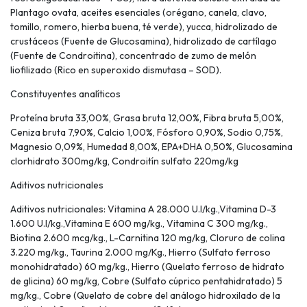
Plantago ovata, aceites esenciales (orégano, canela, clavo,
tomillo, romero, hierba buena, té verde), yucca, hidrolizado de
crustáceos (Fuente de Glucosamina), hidrolizado de cartílago
(Fuente de Condroitina), concentrado de zumo de melón
liofilizado (Rico en superoxido dismutasa – SOD).
Constituyentes analíticos
Proteína bruta 33,00%, Grasa bruta 12,00%, Fibra bruta 5,00%,
Ceniza bruta 7,90%, Calcio 1,00%, Fósforo 0,90%, Sodio 0,75%,
Magnesio 0,09%, Humedad 8,00%, EPA+DHA 0,50%, Glucosamina
clorhidrato 300mg/kg, Condroitín sulfato 220mg/kg
Aditivos nutricionales
Aditivos nutricionales: Vitamina A 28.000 U.I/kg.,Vitamina D-3
1.600 U.I/kg.,Vitamina E 600 mg/kg., Vitamina C 300 mg/kg.,
Biotina 2.600 mcg/kg., L-Carnitina 120 mg/kg, Cloruro de colina
3.220 mg/kg., Taurina 2.000 mg/Kg., Hierro (Sulfato ferroso
monohidratado) 60 mg/kg., Hierro (Quelato ferroso de hidrato
de glicina) 60 mg/kg, Cobre (Sulfato cúprico pentahidratado) 5
mg/kg., Cobre (Quelato de cobre del análogo hidroxilado de la