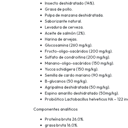
Insecto deshidratado (14%).
Grasa de pollo.
Pulpa de manzana deshidratada.
Saborizante natural.
Levadura de cerveza.
Aceite de salmón (2%).
Harina de arvejas.
Glucosamina (260 mg/kg).
Fructo-oligo-sacáridos (200 mg/kg).
Sulfato de condroitina (200 mg/kg).
Manano-oligo-sacáridos (150 mg/kg).
Yucca schidigera (150 mg/kg).
Semilla de cardo mariano (90 mg/kg).
B-glucanos (50 mg/kg).
Agripalma deshidratada (50 mg/kg).
Espino amarillo deshidratado (50mg/kg).
Probiótico Lactobacillus helveticus HA – 122 in
Componentes analiticos
Proteína bruta 26,0%.
grasa bruta 16,0%.