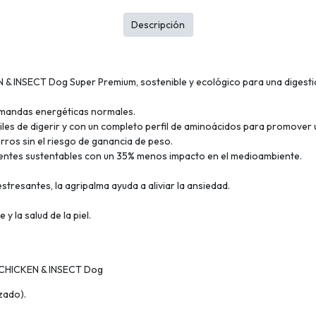
Descripción
& INSECT Dog Super Premium, sostenible y ecológico para una digestión
emandas energéticas normales.
ciles de digerir y con un completo perfil de aminoácidos para promover 
erros sin el riesgo de ganancia de peso.
ientes sustentables con un 35% menos impacto en el medioambiente.
tresantes, la agripalma ayuda a aliviar la ansiedad.
y la salud de la piel.
G CHICKEN & INSECT Dog
zado).