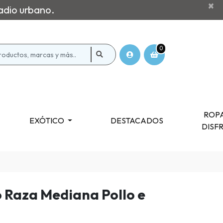
×
adio urbano.
0
ROPA
EXÓTICO
DESTACADOS
DISF
o Raza Mediana Pollo e