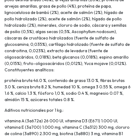
arvejas amarillas, grasa de pollo (4%), proteína de papa,
lignocelulosa de bambú (2%), aceite de salmón (2%), hígado de
pollo hidrolizado (2%), aceite de salmón (2%), hígado de pollo
hidrolizado (2%), minerales, cloruro de sodio, cáscara y semillas
de psilio (0,5%), algas secas (0,5%, Ascophyllum nodosum),
cáscaras de crustáceo hidrolizados (fuente de sulfato de
glucosamina, 0,035%), cartílago hidrolizado (fuente de sulfato de
condroitina, 0,023%), extracto de levadura (fuente de
oligosacáridos, 0,018%), beta glucanos (0,018%), espino amarillo
(0,015%), fruto-oligosacáridos (0,012%), Yuca mojave (0,012%).
Constituyentes analíticos:
proteína bruta 46.0 %, contenido de grasa 13.0 %, fibras brutas
3.0 %, ceniza bruta 8.2 %, humedad 10 %, omega 3 0.55 %, omega 6
1.6 %, calcio 1.3 %, fósforo 1,0 %, sodio 0.4 %, magnesio 0.07 %,
almidón 15 %, azúcares totales 0.8 %.
Aditivos nutricionales por 1 kg.:
vitamina A (3a672a) 26 000 UI, vitamina D3 (E671) 1.000 UI,
vitamina E (3a700) 1.000 mg, vitamina C (3a312) 300 mg, cloruro
de colina (3a890) 2.300 mg, biotina (3a880) 3 mg, vitamina B1