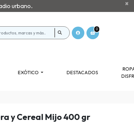
×
adio urbano.
0
ROPA
EXÓTICO
DESTACADOS
DISF
era y Cereal Mijo 400 gr