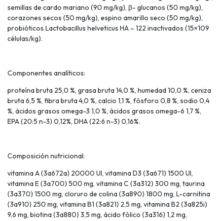
semillas de cardo mariano (90 mg/kg), β- glucanos (50 mg/kg),
corazones secos (50 mg/kg), espino amarillo seco (50 mg/kg),
probióticos Lactobacillus helveticus HA – 122 inactivados (15×109
células/kg).
Componentes analíticos:
proteína bruta 25,0 %, grasa bruta 14,0 %, humedad 10,0 %, ceniza
bruta 6,5 %, fibra bruta 4,0 %, calcio 1,1 %, fósforo 0,8 %, sodio 0,4
%, ácidos grasos omega-3 1,0 %, ácidos grasos omega-6 1,7 %,
EPA (20:5 n-3) 0,12%, DHA (22:6 n-3) 0,16%.
Composición nutricional:
vitamina A (3a672a) 20000 UI, vitamina D3 (3a671) 1500 UI,
vitamina E (3a700) 500 mg, vitamina C (3a312) 300 mg, taurina
(3a370) 1500 mg, cloruro de colina (3a890) 1800 mg, L-carnitina
(3a910) 250 mg, vitamina B1 (3a821) 2,5 mg, vitamina B2 (3a825i)
9,6 mg, biotina (3a880) 3,5 mg, ácido fólico (3a316) 1,2 mg,