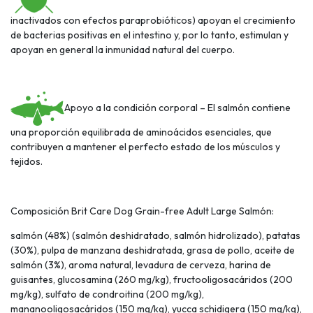
inactivados con efectos paraprobióticos) apoyan el crecimiento
de bacterias positivas en el intestino y, por lo tanto, estimulan y
apoyan en general la inmunidad natural del cuerpo.
Apoyo a la condición corporal – El salmón contiene
una proporción equilibrada de aminoácidos esenciales, que
contribuyen a mantener el perfecto estado de los músculos y
tejidos.
Composición Brit Care Dog Grain-free Adult Large Salmón:
salmón (48%) (salmón deshidratado, salmón hidrolizado), patatas
(30%), pulpa de manzana deshidratada, grasa de pollo, aceite de
salmón (3%), aroma natural, levadura de cerveza, harina de
guisantes, glucosamina (260 mg/kg), fructooligosacáridos (200
mg/kg), sulfato de condroitina (200 mg/kg),
mananooligosacáridos (150 mg/kg), yucca schidigera (150 mg/kg),