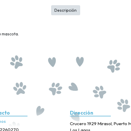
Descripción
su mascota.
acto
Dirección
nos
Crucero 1929 Mirasol, Puerto M
2260270
Los Lagos