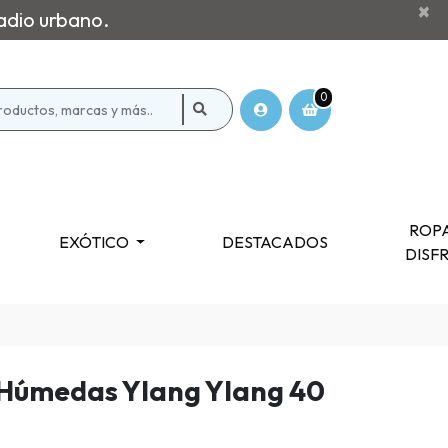
×
adio urbano.
0
ROPA
EXÓTICO
DESTACADOS
DISF
Húmedas Ylang Ylang 40