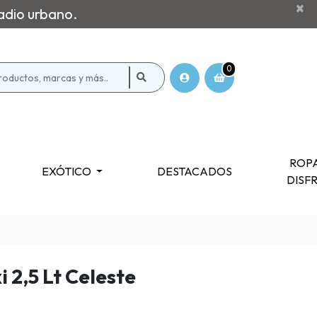
×
adio urbano.
0
ROPA
EXÓTICO
DESTACADOS
DISF
i 2,5 Lt Celeste