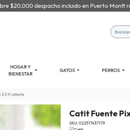
re $20.000 despacho incluido en Puerto Montt r
HOGAR Y
GATOS
PERROS
BIENESTAR
 2,5 lt celeste
Catit Fuente Pix
SKU: 022517437179