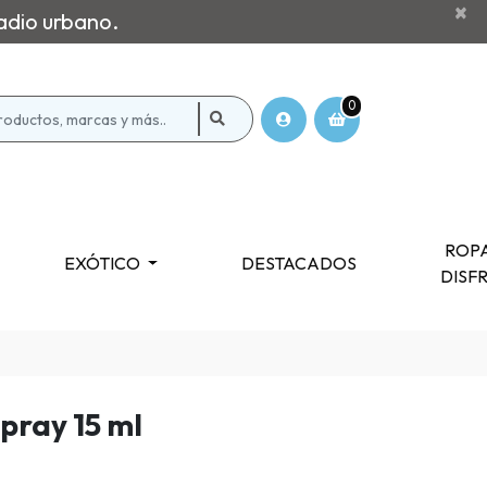
×
adio urbano.
0
ROPA
EXÓTICO
DESTACADOS
DISF
Spray 15 ml