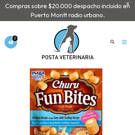
×
Compras sobre $20.000 despacho incluido en
Puerto Montt radio urbano.
0