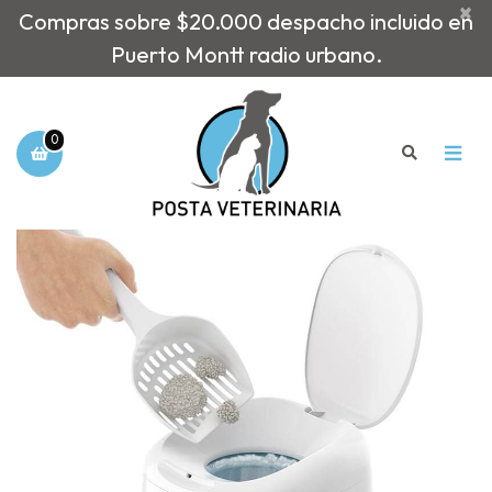
×
Compras sobre $20.000 despacho incluido en
Puerto Montt radio urbano.
0