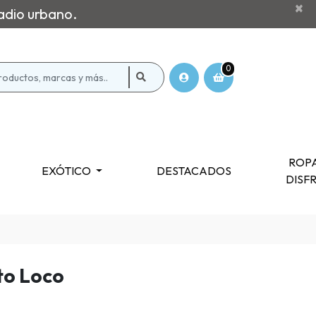
×
adio urbano.
0
ROPA
EXÓTICO
DESTACADOS
DISF
to Loco