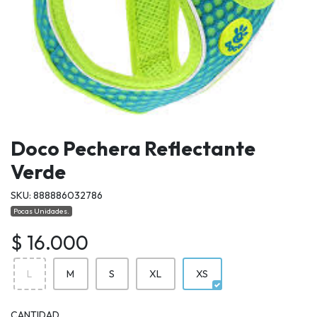
Doco Pechera Reflectante
Verde
SKU: 888886032786
Pocas Unidades.
$ 16.000
L
M
S
XL
XS
CANTIDAD