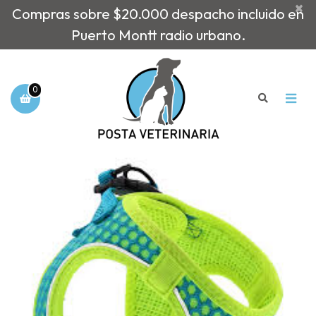
×
Compras sobre $20.000 despacho incluido en
Puerto Montt radio urbano.
0