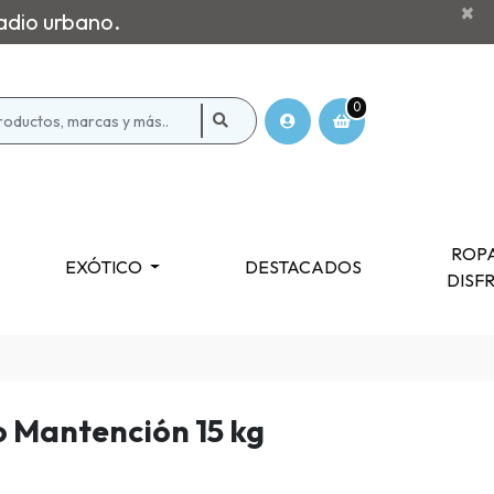
×
adio urbano.
0
ROPA
EXÓTICO
DESTACADOS
DISF
o Mantención 15 kg