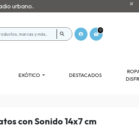
×
adio urbano.
0
ROPA
EXÓTICO
DESTACADOS
DISF
atos con Sonido 14x7 cm