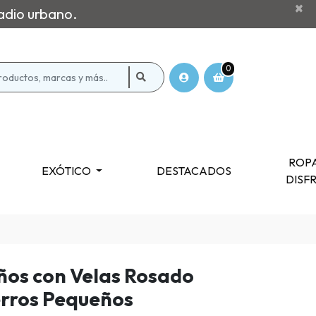
×
adio urbano.
0
ROPA
EXÓTICO
DESTACADOS
DISF
os con Velas Rosado
erros Pequeños