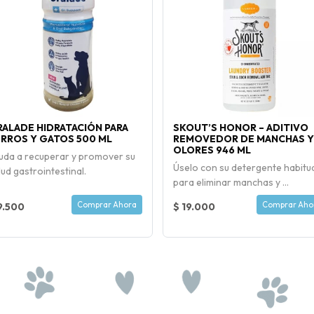
ALADE HIDRATACIÓN PARA
SKOUT’S HONOR – ADITIVO
RROS Y GATOS 500 ML
REMOVEDOR DE MANCHAS Y
OLORES 946 ML
uda a recuperar y promover su
Úselo con su detergente habitu
lud gastrointestinal.
para eliminar manchas y ...
Comprar Ahora
Comprar Aho
9.500
$ 19.000