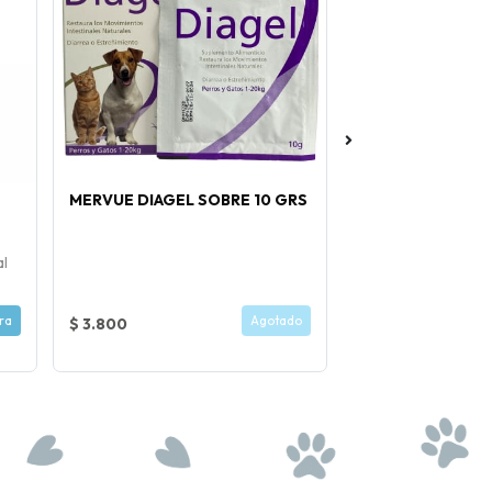
MERVUE DIAGEL SOBRE 10 GRS
MERVUE PROBIÓ
CACHORROS Y A
al
ra
Agotado
$ 3.800
$ 18.000