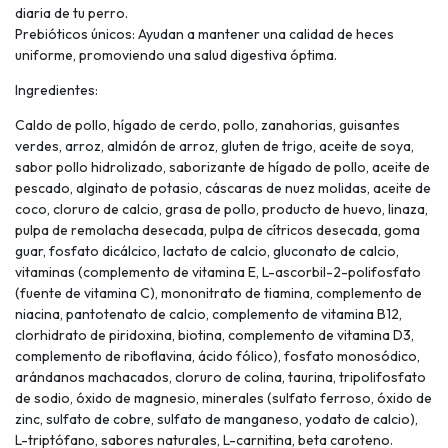
diaria de tu perro.
Prebióticos únicos: Ayudan a mantener una calidad de heces
uniforme, promoviendo una salud digestiva óptima.
Ingredientes:
Caldo de pollo, hígado de cerdo, pollo, zanahorias, guisantes
verdes, arroz, almidón de arroz, gluten de trigo, aceite de soya,
sabor pollo hidrolizado, saborizante de hígado de pollo, aceite de
pescado, alginato de potasio, cáscaras de nuez molidas, aceite de
coco, cloruro de calcio, grasa de pollo, producto de huevo, linaza,
pulpa de remolacha desecada, pulpa de cítricos desecada, goma
guar, fosfato dicálcico, lactato de calcio, gluconato de calcio,
vitaminas (complemento de vitamina E, L-ascorbil-2-polifosfato
(fuente de vitamina C), mononitrato de tiamina, complemento de
niacina, pantotenato de calcio, complemento de vitamina B12,
clorhidrato de piridoxina, biotina, complemento de vitamina D3,
complemento de riboflavina, ácido fólico), fosfato monosódico,
arándanos machacados, cloruro de colina, taurina, tripolifosfato
de sodio, óxido de magnesio, minerales (sulfato ferroso, óxido de
zinc, sulfato de cobre, sulfato de manganeso, yodato de calcio),
L-triptófano, sabores naturales, L-carnitina, beta caroteno.