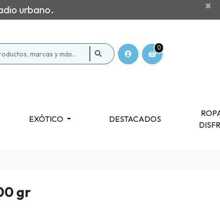
×
adio urbano.
0
ROPA
EXÓTICO
DESTACADOS
DISF
00 gr