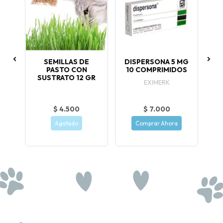
 GR
SEMILLAS DE
DISPERSONA 5 MG
D
PASTO CON
10 COMPRIMIDOS
c/u
SUSTRATO 12 GR
Me
EXIMERK
LA
$ 4.500
$ 7.000
Agotado
Comprar Ahora