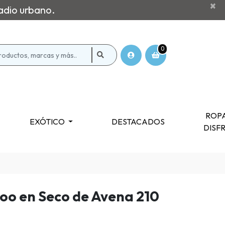
×
adio urbano.
0
ROPA
EXÓTICO
DESTACADOS
DISF
oo en Seco de Avena 210