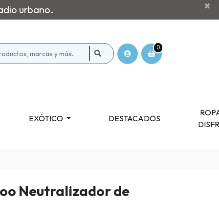
×
adio urbano.
0
ROPA
EXÓTICO
DESTACADOS
DISF
oo Neutralizador de