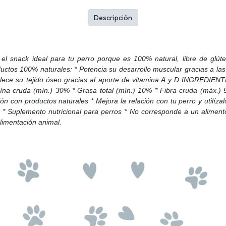
Descripción
l snack ideal para tu perro porque es 100% natural, libre de glúten
tos 100% naturales: * Potencia su desarrollo muscular gracias a las p
lece su tejido óseo gracias al aporte de vitamina A y D INGREDIE
eína cruda (mín.) 30% * Grasa total (mín.) 10% * Fibra cruda (m
ión con productos naturales * Mejora la relación con tu perro y utilí
 Suplemento nutricional para perros * No corresponde a un aliment
limentación animal.