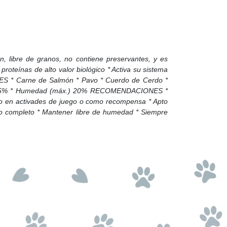
, libre de granos, no contiene preservantes, y es
roteínas de alto valor biológico * Activa su sistema
NTES * Carne de Salmón * Pavo * Cuerdo de Cerdo *
áx.) 5% * Humedad (máx.) 20% RECOMENDACIONES *
zalo en activades de juego o como recompensa * Apto
o completo * Mantener libre de humedad * Siempre