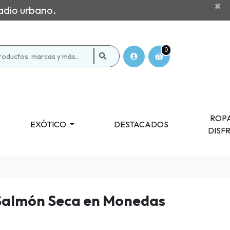
×
adio urbano.
0
ROPA
EXÓTICO
DESTACADOS
DISF
Salmón Seca en Monedas