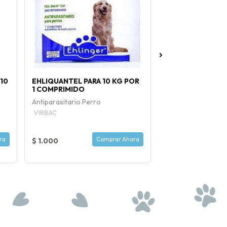
10
EHLIQUANTEL PARA 10 KG POR
WILD FEMUR CER
1 COMPRIMIDO
APROX.
Antiparasitario Perro
VIRBAC
ra
Comprar Ahora
$ 1.000
$ 5.900