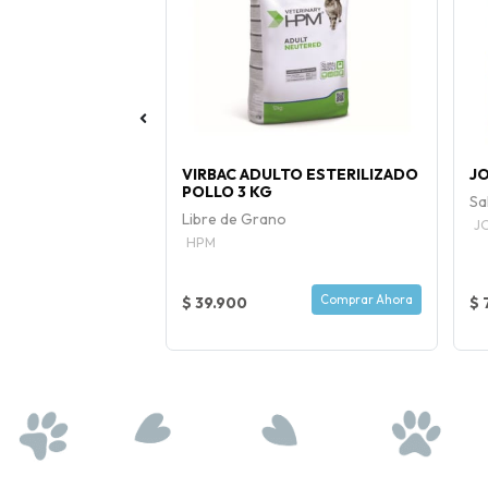
56 GR
VIRBAC ADULTO ESTERILIZADO
JO
POLLO 3 KG
r c/u
Sa
Libre de Grano
J
HPM
Comprar Ahora
Comprar Ahora
$ 39.900
$ 