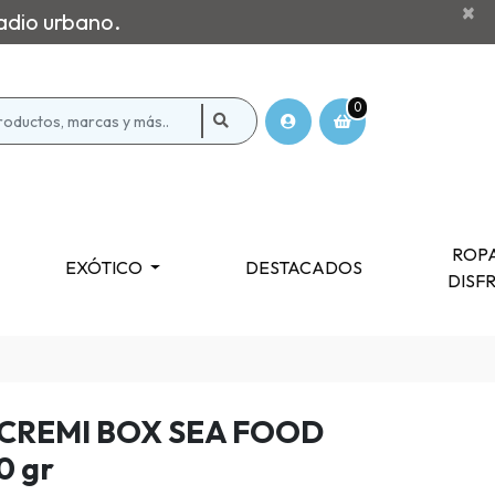
×
adio urbano.
0
ROPA
EXÓTICO
DESTACADOS
DISF
 CREMI BOX SEA FOOD
0 gr