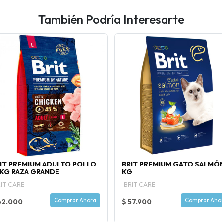
También Podría Interesarte
IT PREMIUM ADULTO POLLO
BRIT PREMIUM GATO SALMÓ
 KG RAZA GRANDE
KG
IT CARE
BRIT CARE
Comprar Ahora
Comprar Aho
62.000
$ 57.900