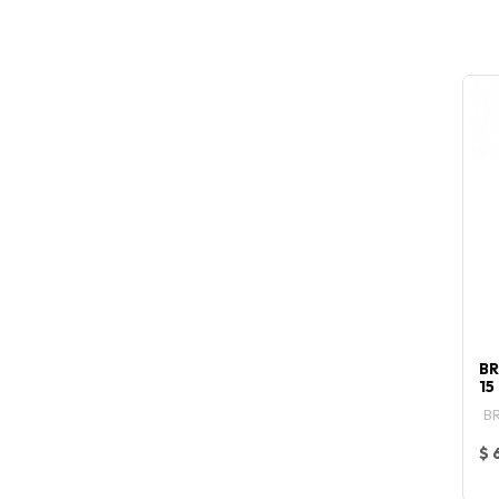
BR
15
BR
$ 