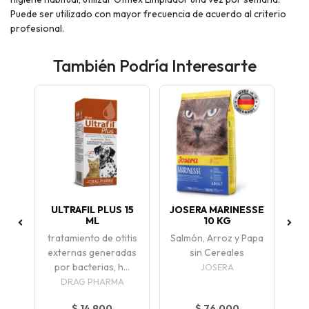
Puede ser utilizado con mayor frecuencia de acuerdo al criterio
profesional.
También Podría Interesarte
ULTRAFIL PLUS 15
JOSERA MARINESSE
ML
10 KG
RRO
AN
tratamiento de otitis
Salmón, Arroz y Papa
externas generadas
sin Cereales
o
P
por bacterias, h...
JOSERA
ga
DRAG PHARMA
$ 14.900
$ 76.000