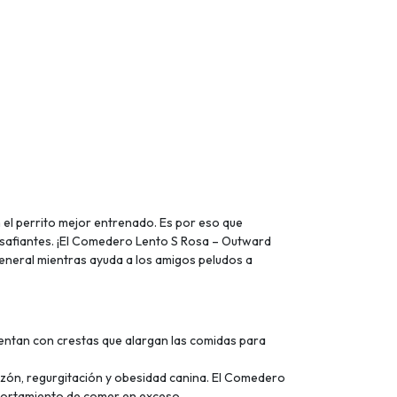
n el perrito mejor entrenado. Es por eso que
safiantes. ¡El Comedero Lento S Rosa – Outward
eneral mientras ayuda a los amigos peludos a
entan con crestas que alargan las comidas para
zón, regurgitación y obesidad canina. El Comedero
mportamiento de comer en exceso.