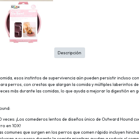
Descripción
 comida, esos instintos de supervivencia aún pueden persistir incluso co
 perros, con crestas que alargan la comida y múltiples laberintos de
ces más durante las comidas, lo que ayuda a mejorar la digestión en g
ound:
10 veces: ¡Los comederos lentos de diseños único de Outward Hound cu
rro en 10X!
as comunes que surgen en los perros que comen rápido incluyen hincha
lucran a su perro durante la comida mientras ayudan a reducir el co