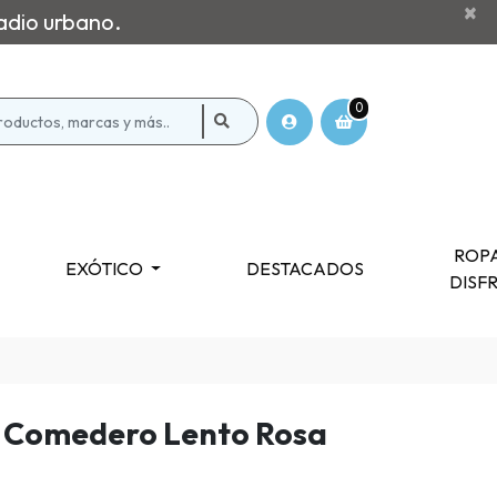
×
adio urbano.
0
ROPA
EXÓTICO
DESTACADOS
DISF
 Comedero Lento Rosa