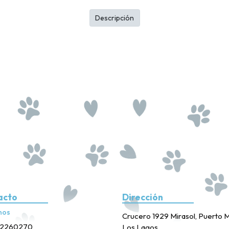
Descripción
acto
Dirección
nos
Crucero 1929 Mirasol, Puerto M
2260270
Los Lagos