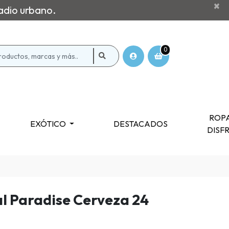
×
adio urbano.
0
ROPA
EXÓTICO
DESTACADOS
DISF
al Paradise Cerveza 24