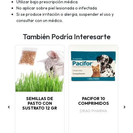
Utilizar bajo prescripción médica.
No aplicar sobre piel lesionada o infectada.
Si se produce irritación o alergia, suspender el uso y
consultar con un médico.
También Podría Interesarte
 14
SEMILLAS DE
PACIFOR 10
S
PASTO CON
COMPRIMIDOS
SUSTRATO 12 GR
AN
o
DRAG PHARMA
P
ga