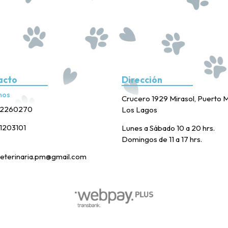
acto
Dirección
nos
Crucero 1929 Mirasol, Puerto M
2260270
Los Lagos
1203101
Lunes a Sábado 10 a 20 hrs.
Domingos de 11 a 17 hrs.
eterinaria.pm@gmail.com