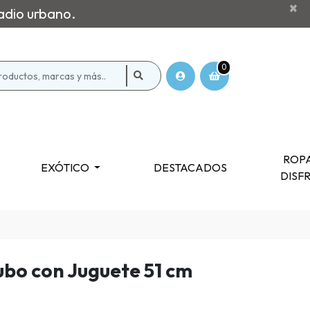
×
adio urbano.
0
ROPA
EXÓTICO
DESTACADOS
DISF
bo con Juguete 51 cm