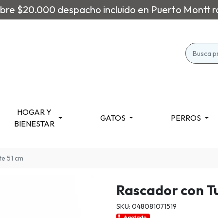
re $20.000 despacho incluido en Puerto Montt r
HOGAR Y
GATOS
PERROS
BIENESTAR
te 51 cm
Rascador con Tu
SKU: 048081071519
Agotado.