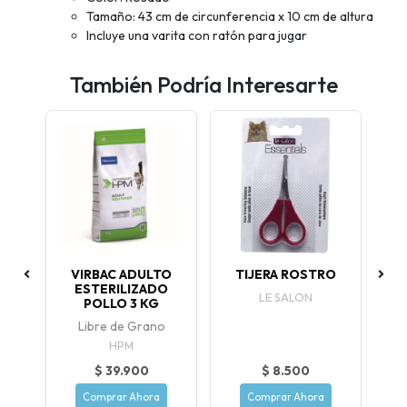
Tamaño: 43 cm de circunferencia x 10 cm de altura
Incluye una varita con ratón para jugar
También Podría Interesarte
VIRBAC ADULTO
TIJERA ROSTRO
C
ESTERILIZADO
LE SALON
POLLO 3 KG
Libre de Grano
HPM
$ 39.900
$ 8.500
Comprar Ahora
Comprar Ahora