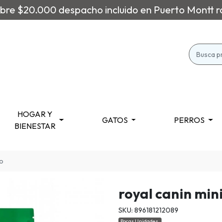
re $20.000 despacho incluido en Puerto Montt r
HOGAR Y
GATOS
PERROS
BIENESTAR
to
royal canin min
SKU: 896181212089
Pocas Unidades.