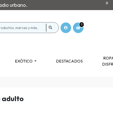
×
adio urbano.
0
ROPA
EXÓTICO
DESTACADOS
DISF
i adulto