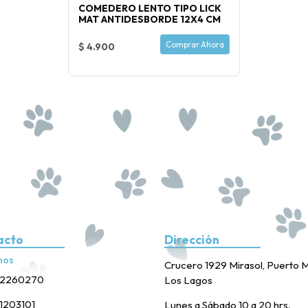
COMEDERO LENTO TIPO LICK
MAT ANTIDESBORDE 12X4 CM
Comprar Ahora
$ 4.900
acto
Dirección
nos
Crucero 1929 Mirasol, Puerto M
2260270
Los Lagos
1203101
Lunes a Sábado 10 a 20 hrs.