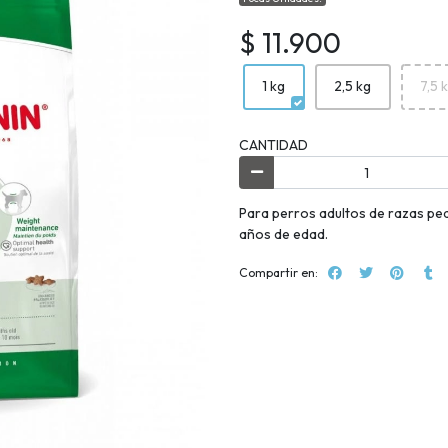
$ 11.900
1 kg
2,5 kg
7,5 
CANTIDAD
Para perros adultos de razas peq
años de edad.
Compartir en: