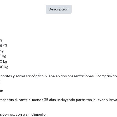
Descripción
kg
kg kg
 kg
0 kg
40 kg
60 kg
rapatas y sarna sarcóptica. Viene en dos presentaciones: 1 comprimido y
.
ón
rrapatas durante al menos 35 días, incluyendo parásitos, huevos y larv
s perros, con o sin alimento.