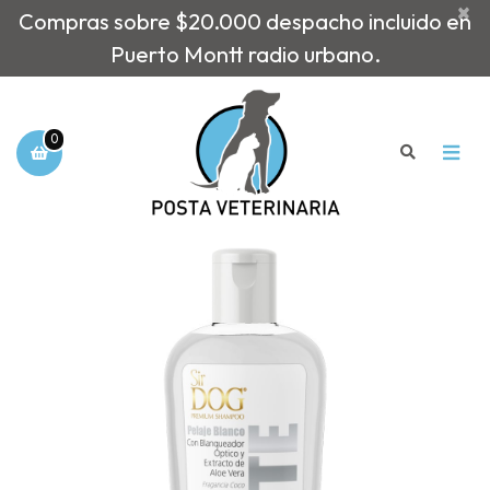
×
Compras sobre $20.000 despacho incluido en
Puerto Montt radio urbano.
0