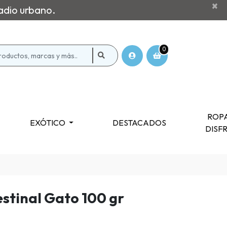
×
adio urbano.
0
ROPA
EXÓTICO
DESTACADOS
DISF
estinal Gato 100 gr