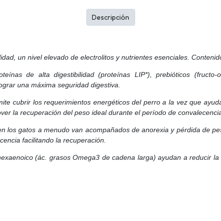
Descripción
lidad, un nivel elevado de electrolitos y nutrientes esenciales. Conteni
ínas de alta digestibilidad (proteínas LIP*), prebióticos (fructo-
lograr una máxima seguridad digestiva.
te cubrir los requerimientos energéticos del perro a la vez que ayuda 
ver la recuperación del peso ideal durante el período de convalecenci
n los gatos a menudo van acompañados de anorexia y pérdida de peso.
ncia facilitando la recuperación.
exaenoico (ác. grasos Omega3 de cadena larga) ayudan a reducir la 