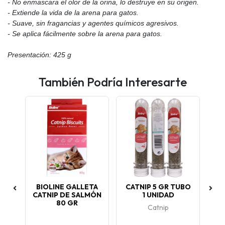
- No enmascara el olor de la orina, lo destruye en su origen.
- Extiende la vida de la arena para gatos.
- Suave, sin fragancias y agentes químicos agresivos.
- Se aplica fácilmente sobre la arena para gatos.
Presentación: 425 g
También Podría Interesarte
PY
BIOLINE GALLETA
CATNIP 5 GR TUBO
P
A
CATNIP DE SALMÓN
1 UNIDAD
80 GR
, 3
Catnip