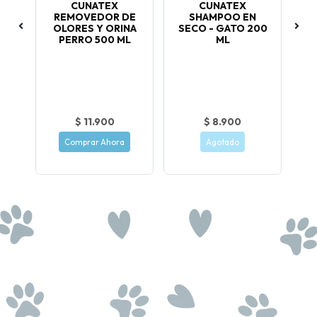
LOR
CUNATEX
CUNATEX
REMOVEDOR DE
SHAMPOO EN
D
BAC
OLORES Y ORINA
SECO - GATO 200
PERRO 500 ML
ML
N
DE
o
iel
.
$ 11.900
$ 8.900
Comprar Ahora
Agotado