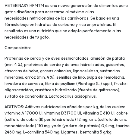
VETERINARY HPMTM es una nueva generación de alimentos para
gatos diseñada para acercarse al máximo a las
necesidades nutricionales de los carnívoros. Se basa en una
fórmula baja en hidratos de carbono y rica en proteínas. El
resultado es una nutrición que se adapta perfectamente a las
necesidades de tu gato.
Composición:
Proteínas de cerdo y de aves deshidratadas, almidón de patata
(min. 4 %), proteínas de cerdo y de aves hidrolizadas, guisantes,
cáscaras de haba, grasas animales, lignocelulosa, sustancias
minerales, arroz (min. 4 %), semillas de lino, pulpa de remolacha,
levadura de cerveza, fibra de psyllium (Plantago (L.) spp.), fructo-
oligosacáridos, crustáceo hidrolizado (fuente de quitosano),
sulfato de condroitina, Lactobacillus acidophilus.
ADITIVOS: Aditivos nutricionales añadidos por kg, de los cuales:
vitamina A 17000 UI, vitamina D31700 UI, vitamina E 610 UI, cobre
(sulfato de cobre (II) pentahidratado) 12 mg, cinc (sulfato de cinc
monohidratado) 110 mg, yodo (yoduro de potasio) 0,4 mg, taurina
2460 mg, L-carnitina 540 mg. Ligantes : bentonita 5 g/kg.