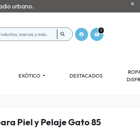
×
adio urbano.
0
ROPA
EXÓTICO
DESTACADOS
DISF
ara Piel y Pelaje Gato 85